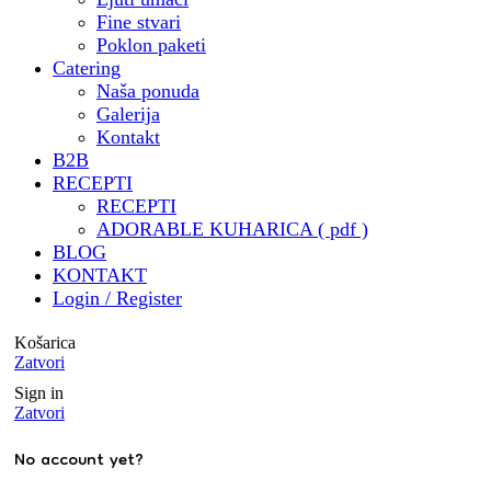
privatne osobe
Fine stvari
🧑‍🍳 Besplatna kuharica by
Poklon paketi
Catering
@mrvicesastola
Naša ponuda
🧾 Katalog za catering & još
Galerija
puno , puno toga by draga
Kontakt
@digitalna.pcelica - HVALA
B2B
@sara.pozar ❤️ ( trebalo je
RECEPTI
izdržati sve moje zahtjeve i
RECEPTI
ideje 🤭)
ADORABLE KUHARICA ( pdf )
BLOG
🏝️ Potvrdjeni status
KONTAKT
Airbnbsuperhost
Login / Register
@porat_apartments
🥂 Predstavljanje
Košarica
@adorable.catering u
Zatvori
@business_club_5 u suradnji s
Sign in
@sommelieronhighheels
Zatvori
🧑‍🎓 Mentorstvo u
No account yet?
@klub_sentor