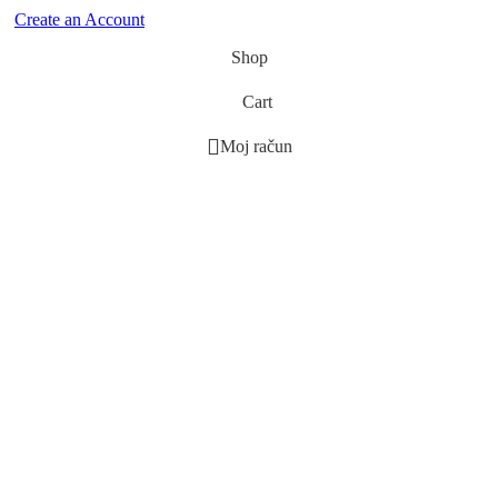
Create an Account
Hvala mojoj obitelji na svemu
🤗❤️!
Shop
Cart
32
4
Moj račun