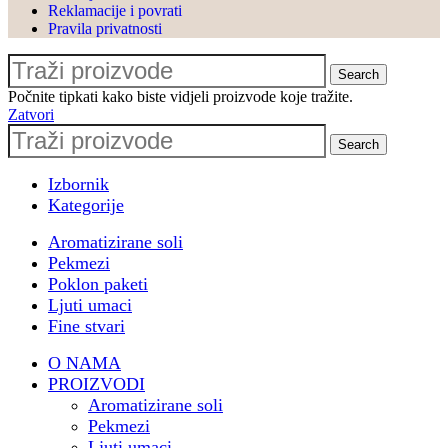
povjerenju
Reklamacije i povrati
Pravila privatnosti
🎈 Nezaboravan event s
@le_ballon.hr i dragom
Search
@ivona0505
Počnite tipkati kako biste vidjeli proizvode koje tražite.
🎁 Poslovni poklon paketi za
Zatvori
@pbz.hr & #pbzcard
Search
💙 Proširenje suradnje s
@valamarhotels
Izbornik
🌊 Sudjelovanje na horeca
Kategorije
konferenciji
Aromatizirane soli
@turizaminfocasopis u
Pekmezi
Opatiji
Poklon paketi
🌐 Sudjelovanje na Prodajnoj
Ljuti umaci
akademiji by
Fine stvari
@ante_mihaljevich
O NAMA
🏗️ Catering u
PROIZVODI
@oris_house_of_architecture
Aromatizirane soli
🎁 Privatni i poslovni poklon
Pekmezi
paketi za razne tvrtke ali i
Ljuti umaci