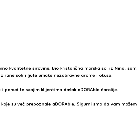
 kvalitetne sirovine. Bio kristalična morska sol iz Nina, samo
zirane soli i ljute umake nezabravne arome i okusa.
 i ponudite svojim klijentima dašak aDORAble čarolije.
a koje su već prepoznale aDORAble. Sigurni smo da vam možemo 