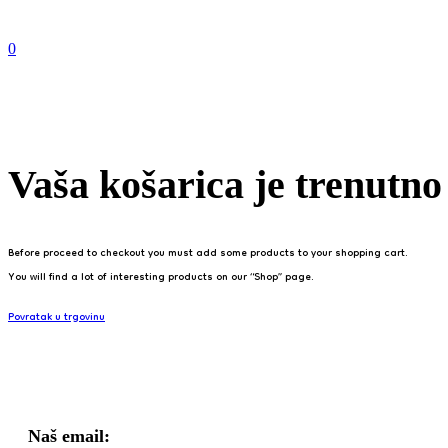
0
Vaša košarica je trenutno
Before proceed to checkout you must add some products to your shopping cart.
You will find a lot of interesting products on our “Shop” page.
Povratak u trgovinu
Kontaktiraj nas
Naš email: