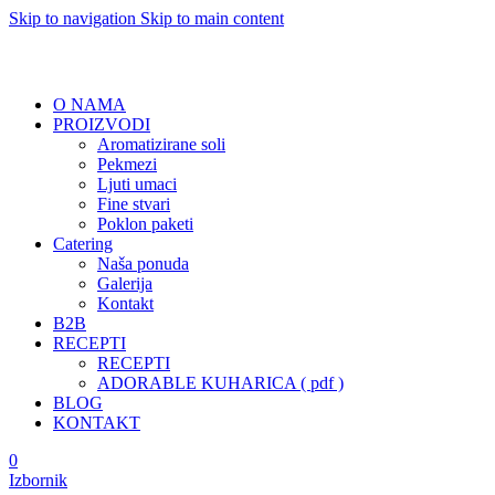
Skip to navigation
Skip to main content
O NAMA
PROIZVODI
Aromatizirane soli
Pekmezi
Ljuti umaci
Fine stvari
Poklon paketi
Catering
Naša ponuda
Galerija
Kontakt
B2B
RECEPTI
RECEPTI
ADORABLE KUHARICA ( pdf )
BLOG
KONTAKT
0
Izbornik