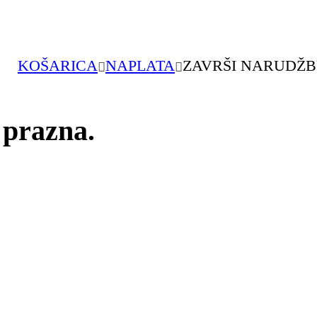
KOŠARICA
NAPLATA
ZAVRŠI NARUDŽ
 prazna.