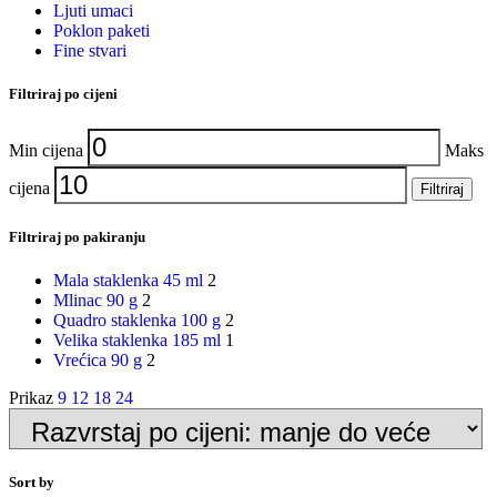
Ljuti umaci
Poklon paketi
Fine stvari
Filtriraj po cijeni
Min cijena
Maks
cijena
Filtriraj
Filtriraj po pakiranju
Mala staklenka 45 ml
2
Mlinac 90 g
2
Quadro staklenka 100 g
2
Velika staklenka 185 ml
1
Vrećica 90 g
2
Prikaz
9
12
18
24
Sort by