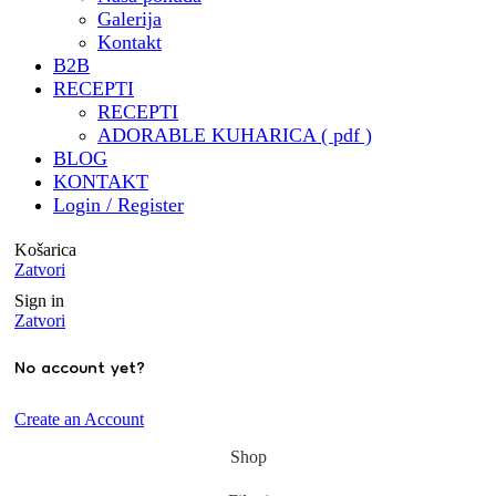
🧑‍🍳 Besplatna kuharica by
Galerija
@mrvicesastola
Kontakt
🧾 Katalog za catering & još
B2B
puno , puno toga by draga
RECEPTI
@digitalna.pcelica - HVALA
RECEPTI
@sara.pozar ❤️ ( trebalo je
ADORABLE KUHARICA ( pdf )
izdržati sve moje zahtjeve i
BLOG
KONTAKT
ideje 🤭)
Login / Register
🏝️ Potvrdjeni status
Airbnbsuperhost
Košarica
@porat_apartments
Zatvori
🥂 Predstavljanje
Sign in
@adorable.catering u
Zatvori
@business_club_5 u suradnji s
No account yet?
@sommelieronhighheels
🧑‍🎓 Mentorstvo u
Create an Account
@klub_sentor
Shop
Hvala mojoj obitelji na svemu