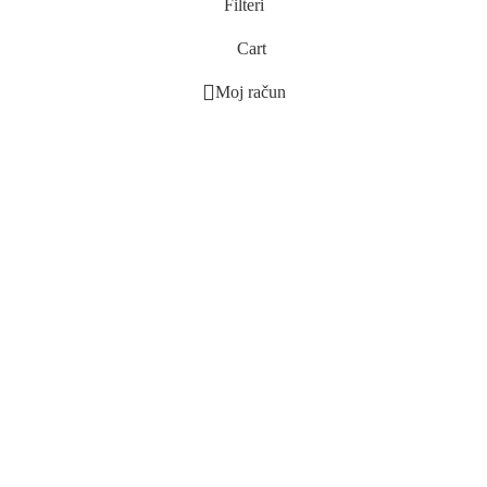
🤗❤️!
Filteri
Cart
32
4
Moj račun