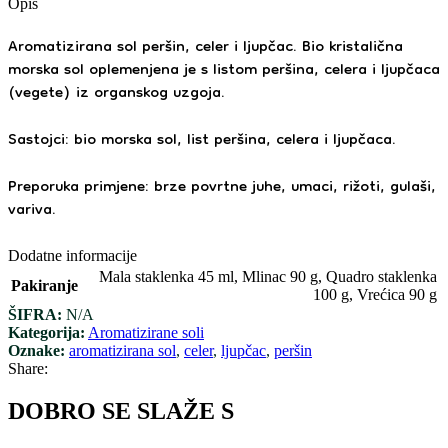
Opis
Aromatizirana sol peršin, celer i ljupčac. Bio kristalična
morska sol oplemenjena je s listom peršina, celera i ljupčaca
(vegete) iz organskog uzgoja.
Sastojci: bio morska sol, list peršina, celera i ljupčaca.
Preporuka primjene: brze povrtne juhe, umaci, rižoti, gulaši,
variva.
Dodatne informacije
Mala staklenka 45 ml
,
Mlinac 90 g
,
Quadro staklenka
Pakiranje
100 g
,
Vrećica 90 g
ŠIFRA:
N/A
Kategorija:
Aromatizirane soli
Oznake:
aromatizirana sol
,
celer
,
ljupčac
,
peršin
Share:
DOBRO SE SLAŽE S