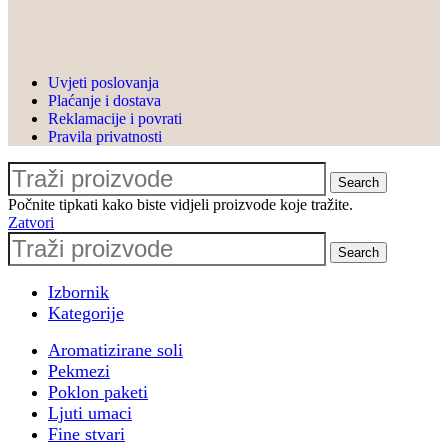
brucošijadu u suradnji s
@nutri_kulti & @paska.sirana
. Hvala @valgrupa
, @mastercardhr &
Uvjeti poslovanja
@algebrabernaysuniversity na
Plaćanje i dostava
povjerenju
Reklamacije i povrati
Pravila privatnosti
🎈 Nezaboravan event s
@le_ballon.hr i dragom
Search
@ivona0505
Počnite tipkati kako biste vidjeli proizvode koje tražite.
🎁 Poslovni poklon paketi za
Zatvori
@pbz.hr & #pbzcard
Search
💙 Proširenje suradnje s
@valamarhotels
Izbornik
🌊 Sudjelovanje na horeca
Kategorije
konferenciji
Aromatizirane soli
@turizaminfocasopis u
Pekmezi
Opatiji
Poklon paketi
🌐 Sudjelovanje na Prodajnoj
Ljuti umaci
akademiji by
Fine stvari