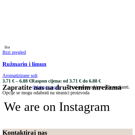
Hot
Brzi pregled
Ružmarin i limun
Aromatizirane soli
3.71
€
–
6.88
€
Raspon cijena: od 3.71 € do 6.88 €
Zapratite nas na društvenim mrežama
Ovaj proizvod ima više varijanti.
Odaberi opcije
Opcije se mogu odabrati na stranici proizvoda
We are on Instagram
Kontaktiraj nas