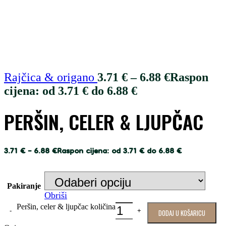
Rajčica & origano
3.71
€
–
6.88
€
Raspon
cijena: od 3.71 € do 6.88 €
PERŠIN, CELER & LJUPČAC
3.71
€
–
6.88
€
Raspon cijena: od 3.71 € do 6.88 €
Pakiranje
Obriši
Peršin, celer & ljupčac količina
DODAJ U KOŠARICU