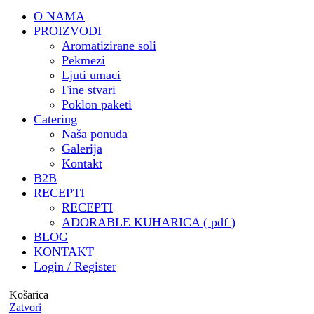
@ante_mihaljevich
O NAMA
🏗️ Catering u
PROIZVODI
@oris_house_of_architecture
Aromatizirane soli
🎁 Privatni i poslovni poklon
Pekmezi
paketi za razne tvrtke ali i
Ljuti umaci
privatne osobe
Fine stvari
🧑‍🍳 Besplatna kuharica by
Poklon paketi
Catering
@mrvicesastola
Naša ponuda
🧾 Katalog za catering & još
Galerija
puno , puno toga by draga
Kontakt
@digitalna.pcelica - HVALA
B2B
@sara.pozar ❤️ ( trebalo je
RECEPTI
izdržati sve moje zahtjeve i
RECEPTI
ideje 🤭)
ADORABLE KUHARICA ( pdf )
BLOG
🏝️ Potvrdjeni status
KONTAKT
Airbnbsuperhost
Login / Register
@porat_apartments
🥂 Predstavljanje
Košarica
@adorable.catering u
Zatvori