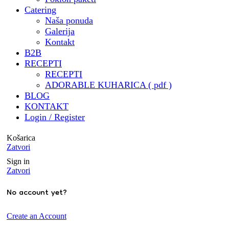
🧑‍🍳 Besplatna kuharica by
Catering
@mrvicesastola
Naša ponuda
🧾 Katalog za catering & još
Galerija
puno , puno toga by draga
Kontakt
@digitalna.pcelica - HVALA
B2B
@sara.pozar ❤️ ( trebalo je
RECEPTI
izdržati sve moje zahtjeve i
RECEPTI
ideje 🤭)
ADORABLE KUHARICA ( pdf )
BLOG
🏝️ Potvrdjeni status
KONTAKT
Airbnbsuperhost
Login / Register
@porat_apartments
🥂 Predstavljanje
Košarica
@adorable.catering u
Zatvori
@business_club_5 u suradnji s
Sign in
@sommelieronhighheels
Zatvori
🧑‍🎓 Mentorstvo u
No account yet?
@klub_sentor
Create an Account
Hvala mojoj obitelji na svemu