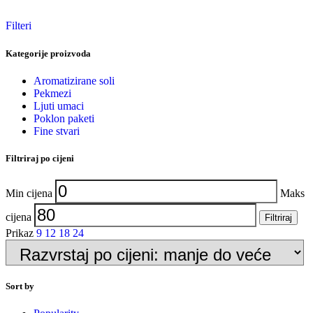
Filteri
Kategorije proizvoda
Aromatizirane soli
Pekmezi
Ljuti umaci
Poklon paketi
Fine stvari
Filtriraj po cijeni
Min cijena
Maks
cijena
Filtriraj
Prikaz
9
12
18
24
Sort by