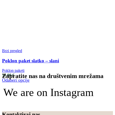
Brzi pregled
Poklon paket slatko – slani
Poklon paketi
Zapratite nas na društvenim mrežama
35.00
€
Odaberi opcije
We are on Instagram
Kontaktiraj nas