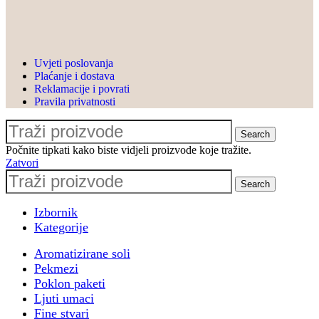
brucošijadu u suradnji s
@nutri_kulti & @paska.sirana
. Hvala @valgrupa
, @mastercardhr &
Uvjeti poslovanja
@algebrabernaysuniversity na
Plaćanje i dostava
povjerenju
Reklamacije i povrati
Pravila privatnosti
🎈 Nezaboravan event s
@le_ballon.hr i dragom
Search
@ivona0505
Počnite tipkati kako biste vidjeli proizvode koje tražite.
🎁 Poslovni poklon paketi za
Zatvori
@pbz.hr & #pbzcard
Search
💙 Proširenje suradnje s
@valamarhotels
Izbornik
🌊 Sudjelovanje na horeca
Kategorije
konferenciji
Aromatizirane soli
@turizaminfocasopis u
Pekmezi
Opatiji
Poklon paketi
🌐 Sudjelovanje na Prodajnoj
Ljuti umaci
akademiji by
Fine stvari