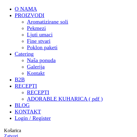
@ante_mihaljevich
O NAMA
🏗️ Catering u
PROIZVODI
@oris_house_of_architecture
Aromatizirane soli
🎁 Privatni i poslovni poklon
Pekmezi
paketi za razne tvrtke ali i
Ljuti umaci
privatne osobe
Fine stvari
🧑‍🍳 Besplatna kuharica by
Poklon paketi
Catering
@mrvicesastola
Naša ponuda
🧾 Katalog za catering & još
Galerija
puno , puno toga by draga
Kontakt
@digitalna.pcelica - HVALA
B2B
@sara.pozar ❤️ ( trebalo je
RECEPTI
izdržati sve moje zahtjeve i
RECEPTI
ideje 🤭)
ADORABLE KUHARICA ( pdf )
BLOG
🏝️ Potvrdjeni status
KONTAKT
Airbnbsuperhost
Login / Register
@porat_apartments
🥂 Predstavljanje
Košarica
Zatvori