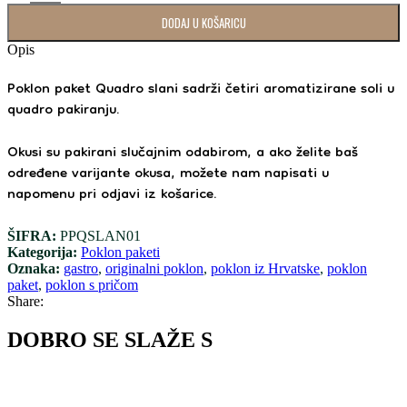
DODAJ U KOŠARICU
Opis
Poklon paket Quadro slani sadrži četiri aromatizirane soli u
quadro pakiranju.
Okusi su pakirani slučajnim odabirom, a ako želite baš
određene varijante okusa, možete nam napisati u
napomenu pri odjavi iz košarice.
ŠIFRA:
PPQSLAN01
Kategorija:
Poklon paketi
Oznaka:
gastro
,
originalni poklon
,
poklon iz Hrvatske
,
poklon
paket
,
poklon s pričom
Share:
DOBRO SE SLAŽE S