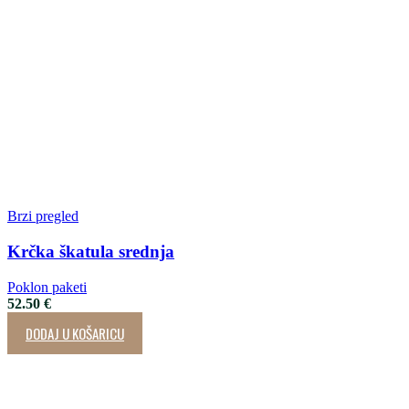
Brzi pregled
Krčka škatula srednja
Poklon paketi
52.50
€
DODAJ U KOŠARICU