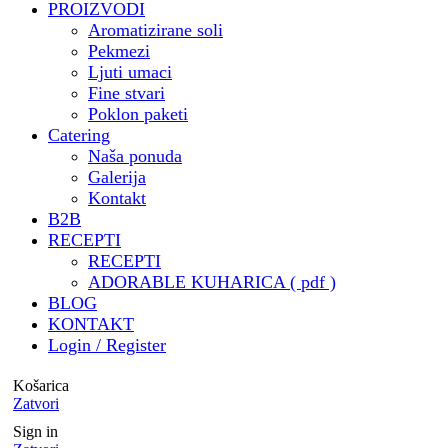
PROIZVODI
🎁 Privatni i poslovni poklon
Aromatizirane soli
paketi za razne tvrtke ali i
Pekmezi
privatne osobe
Ljuti umaci
🧑‍🍳 Besplatna kuharica by
Fine stvari
@mrvicesastola
Poklon paketi
🧾 Katalog za catering & još
Catering
Naša ponuda
puno , puno toga by draga
Galerija
@digitalna.pcelica - HVALA
Kontakt
@sara.pozar ❤️ ( trebalo je
B2B
izdržati sve moje zahtjeve i
RECEPTI
ideje 🤭)
RECEPTI
🏝️ Potvrdjeni status
ADORABLE KUHARICA ( pdf )
Airbnbsuperhost
BLOG
KONTAKT
@porat_apartments
Login / Register
🥂 Predstavljanje
@adorable.catering u
Košarica
@business_club_5 u suradnji s
Zatvori
@sommelieronhighheels
Sign in