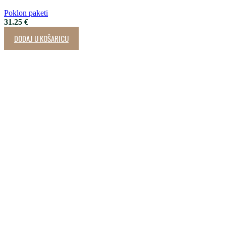
Poklon paketi
31.25
€
DODAJ U KOŠARICU