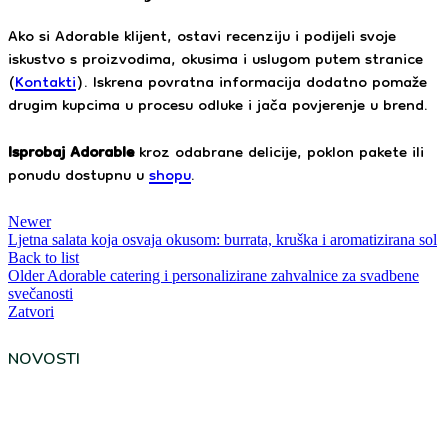
Ako si Adorable klijent, ostavi recenziju i podijeli svoje
iskustvo s proizvodima, okusima i uslugom putem stranice
(
Kontakti
). Iskrena povratna informacija dodatno pomaže
drugim kupcima u procesu odluke i jača povjerenje u brend.
Isprobaj Adorable
kroz odabrane delicije, poklon pakete ili
ponudu dostupnu u
shopu
.
Newer
Ljetna salata koja osvaja okusom: burrata, kruška i aromatizirana sol
Back to list
Older
Adorable catering i personalizirane zahvalnice za svadbene
svečanosti
Zatvori
NOVOSTI