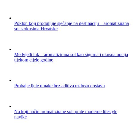
Poklon koji produljuje sjećanje na destinaciju – aromatizirana
sol s okusima Hrvatske
Medvjeđi luk – aromatizirana sol kao sigurna i ukusna opcija
tijekom cijele godine
Probajte ljute umake bez aditiva uz brzu dostavu
Na koji način aromatizirane soli prate moderne lifestyle
navike