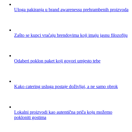
Uloga pakiranja u brand awarenessu prehrambenih proizvoda
Zašto se kupci vraćaju brendovima koji imaju jasnu filozofiju
Odaberi poklon paket koji govori umjesto tebe
Kako catering usluga postaje doživljaj, a ne samo obrok
Lokalni proizvodi kao autentična priča koju možemo
pokloniti gostima