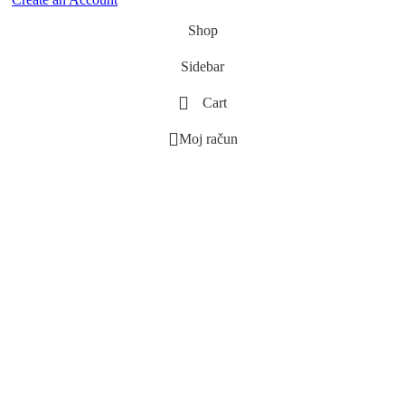
@klub_sentor
Shop
Hvala mojoj obitelji na svemu
🤗❤️!
Sidebar
Cart
32
4
Moj račun