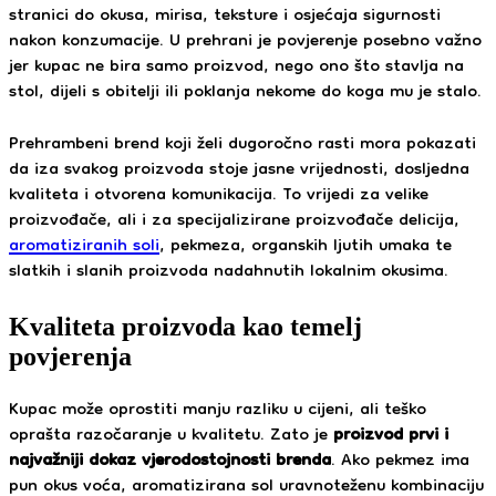
stranici do okusa, mirisa, teksture i osjećaja sigurnosti
nakon konzumacije. U prehrani je povjerenje posebno važno
jer kupac ne bira samo proizvod, nego ono što stavlja na
stol, dijeli s obitelji ili poklanja nekome do koga mu je stalo.
Prehrambeni brend koji želi dugoročno rasti mora pokazati
da iza svakog proizvoda stoje jasne vrijednosti, dosljedna
kvaliteta i otvorena komunikacija. To vrijedi za velike
proizvođače, ali i za specijalizirane proizvođače delicija,
aromatiziranih soli
, pekmeza, organskih ljutih umaka te
slatkih i slanih proizvoda nadahnutih lokalnim okusima.
Kvaliteta proizvoda kao temelj
povjerenja
Kupac može oprostiti manju razliku u cijeni, ali teško
oprašta razočaranje u kvalitetu. Zato je
proizvod prvi i
najvažniji dokaz vjerodostojnosti brenda
. Ako pekmez ima
pun okus voća, aromatizirana sol uravnoteženu kombinaciju