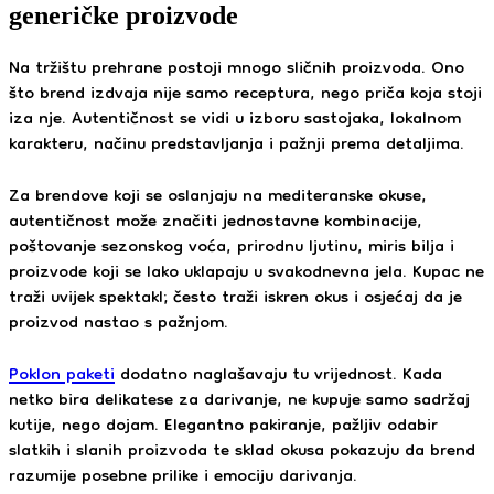
generičke proizvode
Na tržištu prehrane postoji mnogo sličnih proizvoda. Ono
što brend izdvaja nije samo receptura, nego priča koja stoji
iza nje. Autentičnost se vidi u izboru sastojaka, lokalnom
karakteru, načinu predstavljanja i pažnji prema detaljima.
Za brendove koji se oslanjaju na mediteranske okuse,
autentičnost može značiti jednostavne kombinacije,
poštovanje sezonskog voća, prirodnu ljutinu, miris bilja i
proizvode koji se lako uklapaju u svakodnevna jela. Kupac ne
traži uvijek spektakl; često traži iskren okus i osjećaj da je
proizvod nastao s pažnjom.
Poklon paketi
dodatno naglašavaju tu vrijednost. Kada
netko bira delikatese za darivanje, ne kupuje samo sadržaj
kutije, nego dojam. Elegantno pakiranje, pažljiv odabir
slatkih i slanih proizvoda te sklad okusa pokazuju da brend
razumije posebne prilike i emociju darivanja.