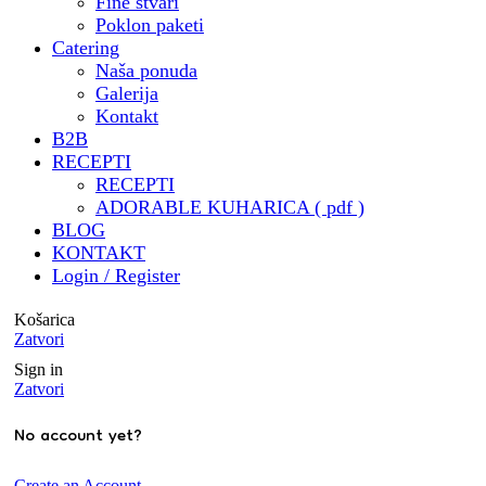
🎁 Privatni i poslovni poklon
Fine stvari
paketi za razne tvrtke ali i
Poklon paketi
privatne osobe
Catering
Naša ponuda
🧑‍🍳 Besplatna kuharica by
Galerija
@mrvicesastola
Kontakt
🧾 Katalog za catering & još
B2B
puno , puno toga by draga
RECEPTI
@digitalna.pcelica - HVALA
RECEPTI
@sara.pozar ❤️ ( trebalo je
ADORABLE KUHARICA ( pdf )
izdržati sve moje zahtjeve i
BLOG
KONTAKT
ideje 🤭)
Login / Register
🏝️ Potvrdjeni status
Airbnbsuperhost
Košarica
@porat_apartments
Zatvori
🥂 Predstavljanje
Sign in
@adorable.catering u
Zatvori
@business_club_5 u suradnji s
No account yet?
@sommelieronhighheels
🧑‍🎓 Mentorstvo u
Create an Account