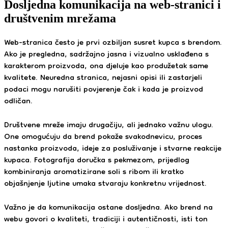
Dosljedna komunikacija na web-stranici i
društvenim mrežama
Web-stranica često je prvi ozbiljan susret kupca s brendom.
Ako je pregledna, sadržajno jasna i vizualno usklađena s
karakterom proizvoda, ona djeluje kao produžetak same
kvalitete. Neuredna stranica, nejasni opisi ili zastarjeli
podaci mogu narušiti povjerenje čak i kada je proizvod
odličan.
Društvene mreže imaju drugačiju, ali jednako važnu ulogu.
One omogućuju da brend pokaže svakodnevicu, proces
nastanka proizvoda, ideje za posluživanje i stvarne reakcije
kupaca. Fotografija doručka s pekmezom, prijedlog
kombiniranja aromatizirane soli s ribom ili kratko
objašnjenje ljutine umaka stvaraju konkretnu vrijednost.
Važno je da komunikacija ostane dosljedna. Ako brend na
webu govori o kvaliteti, tradiciji i autentičnosti, isti ton