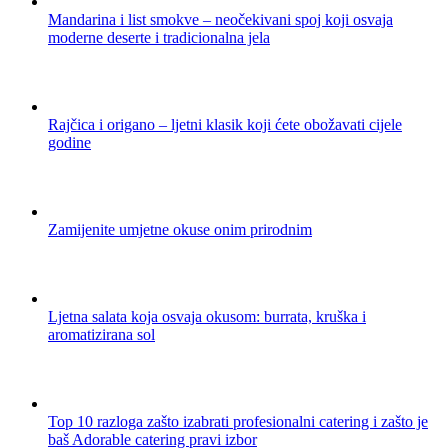
Mandarina i list smokve – neočekivani spoj koji osvaja
moderne deserte i tradicionalna jela
Rajčica i origano – ljetni klasik koji ćete obožavati cijele
godine
Zamijenite umjetne okuse onim prirodnim
Ljetna salata koja osvaja okusom: burrata, kruška i
aromatizirana sol
Top 10 razloga zašto izabrati profesionalni catering i zašto je
baš Adorable catering pravi izbor