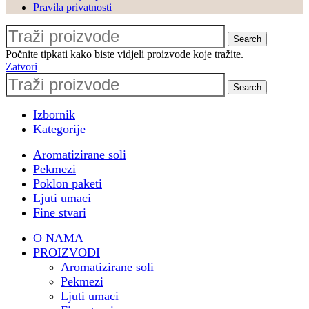
@algebrabernaysuniversity na
Pravila privatnosti
povjerenju
🎈 Nezaboravan event s
Search
Počnite tipkati kako biste vidjeli proizvode koje tražite.
@le_ballon.hr i dragom
Zatvori
@ivona0505
Search
🎁 Poslovni poklon paketi za
@pbz.hr & #pbzcard
Izbornik
💙 Proširenje suradnje s
Kategorije
@valamarhotels
Aromatizirane soli
🌊 Sudjelovanje na horeca
Pekmezi
konferenciji
Poklon paketi
@turizaminfocasopis u
Ljuti umaci
Opatiji
Fine stvari
🌐 Sudjelovanje na Prodajnoj
O NAMA
akademiji by
PROIZVODI
@ante_mihaljevich
Aromatizirane soli
🏗️ Catering u
Pekmezi
@oris_house_of_architecture
Ljuti umaci