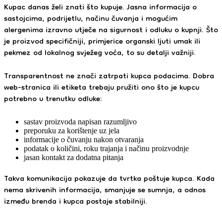
Kupac danas želi znati što kupuje. Jasna informacija o
sastojcima, podrijetlu, načinu čuvanja i mogućim
alergenima izravno utječe na sigurnost i odluku o kupnji. Što
je proizvod specifičniji, primjerice organski ljuti umak ili
pekmez od lokalnog svježeg voća, to su detalji važniji.
Transparentnost ne znači zatrpati kupca podacima. Dobra
web-stranica ili etiketa trebaju pružiti ono što je kupcu
potrebno u trenutku odluke:
sastav proizvoda napisan razumljivo
preporuku za korištenje uz jela
informacije o čuvanju nakon otvaranja
podatak o količini, roku trajanja i načinu proizvodnje
jasan kontakt za dodatna pitanja
Takva komunikacija pokazuje da tvrtka poštuje kupca. Kada
nema skrivenih informacija, smanjuje se sumnja, a odnos
između brenda i kupca postaje stabilniji.