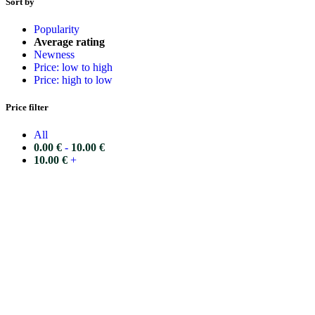
Sort by
Popularity
Average rating
Newness
Price: low to high
Price: high to low
Price filter
All
0.00
€
-
10.00
€
10.00
€
+