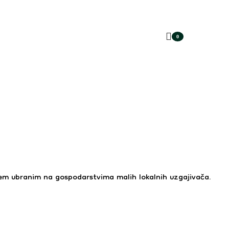
0
items
ćem ubranim na gospodarstvima malih lokalnih uzgajivača.