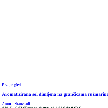
Brzi pregled
Aromatizirana sol dimljena na grančicama ružmarin
Aromatizirane soli
4.81
€
–
9.63
€
Raspon cijena: od 4.81 € do 9.63 €