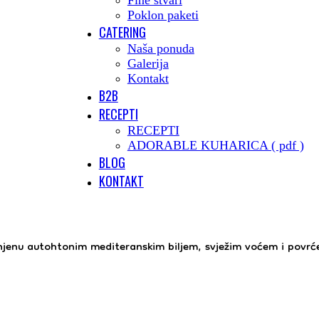
Fine stvari
Poklon paketi
CATERING
Naša ponuda
Galerija
Kontakt
B2B
RECEPTI
RECEPTI
ADORABLE KUHARICA ( pdf )
BLOG
KONTAKT
injenu autohtonim mediteranskim biljem, svježim voćem i povr