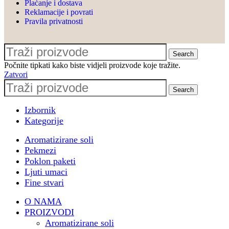
Plaćanje i dostava
povjerenju
Reklamacije i povrati
🎈 Nezaboravan event s
Pravila privatnosti
@le_ballon.hr i dragom
@ivona0505
🎁 Poslovni poklon paketi za
Search
Počnite tipkati kako biste vidjeli proizvode koje tražite.
@pbz.hr & #pbzcard
Zatvori
💙 Proširenje suradnje s
Search
@valamarhotels
🌊 Sudjelovanje na horeca
Izbornik
konferenciji
Kategorije
@turizaminfocasopis u
Aromatizirane soli
Opatiji
Pekmezi
🌐 Sudjelovanje na Prodajnoj
Poklon paketi
akademiji by
Ljuti umaci
@ante_mihaljevich
Fine stvari
🏗️ Catering u
O NAMA
@oris_house_of_architecture
PROIZVODI
🎁 Privatni i poslovni poklon
Aromatizirane soli