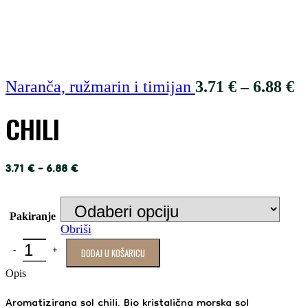
Naranča, ružmarin i timijan
3.71
€
–
6.88
€
CHILI
3.71
€
–
6.88
€
Pakiranje
Obriši
DODAJ U KOŠARICU
Opis
Aromatizirana sol chili. Bio kristalična morska sol