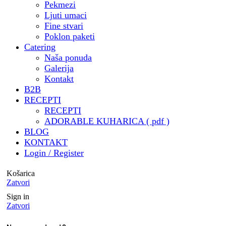
paketi za razne tvrtke ali i
Pekmezi
privatne osobe
Ljuti umaci
🧑‍🍳 Besplatna kuharica by
Fine stvari
@mrvicesastola
Poklon paketi
🧾 Katalog za catering & još
Catering
Naša ponuda
puno , puno toga by draga
Galerija
@digitalna.pcelica - HVALA
Kontakt
@sara.pozar ❤️ ( trebalo je
B2B
izdržati sve moje zahtjeve i
RECEPTI
ideje 🤭)
RECEPTI
🏝️ Potvrdjeni status
ADORABLE KUHARICA ( pdf )
Airbnbsuperhost
BLOG
KONTAKT
@porat_apartments
Login / Register
🥂 Predstavljanje
@adorable.catering u
Košarica
@business_club_5 u suradnji s
Zatvori
@sommelieronhighheels
Sign in
🧑‍🎓 Mentorstvo u
Zatvori
@klub_sentor