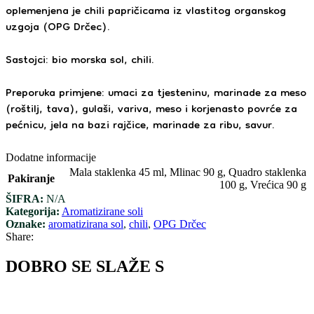
oplemenjena je chili papričicama iz vlastitog organskog
uzgoja (OPG Drčec).
Sastojci: bio morska sol, chili.
Preporuka primjene: umaci za tjesteninu, marinade za meso
(roštilj, tava), gulaši, variva, meso i korjenasto povrće za
pećnicu, jela na bazi rajčice, marinade za ribu, savur.
Dodatne informacije
Mala staklenka 45 ml
,
Mlinac 90 g
,
Quadro staklenka
Pakiranje
100 g
,
Vrećica 90 g
ŠIFRA:
N/A
Kategorija:
Aromatizirane soli
Oznake:
aromatizirana sol
,
chili
,
OPG Drčec
Share:
DOBRO SE SLAŽE S