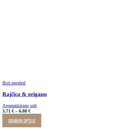
Brzi pregled
Rajčica & origano
Aromatizirane soli
3.71
€
–
6.88
€
ODABERI OPCIJE