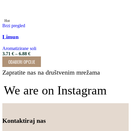
Hot
Brzi pregled
Limun
Aromatizirane soli
3.71
€
–
6.88
€
ODABERI OPCIJE
Zapratite nas na društvenim mrežama
We are on Instagram
Kolačići koji će se pronaći na
Adorable aromatizirane soli
Neizmjerno sam zahvalna na
Sutra , 13. prosinca slavimo
Kontaktiraj nas
gotovo svakom blagdanskom
motar i crveno vino postale
privatno i poslovno najboljoj
sv Luciju i tradicionalno