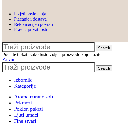
. Hvala @valgrupa
, @mastercardhr &
@algebrabernaysuniversity na
Uvjeti poslovanja
Plaćanje i dostava
povjerenju
Reklamacije i povrati
🎈 Nezaboravan event s
Pravila privatnosti
@le_ballon.hr i dragom
@ivona0505
🎁 Poslovni poklon paketi za
Search
Počnite tipkati kako biste vidjeli proizvode koje tražite.
@pbz.hr & #pbzcard
Zatvori
💙 Proširenje suradnje s
Search
@valamarhotels
🌊 Sudjelovanje na horeca
Izbornik
konferenciji
Kategorije
@turizaminfocasopis u
Aromatizirane soli
Opatiji
Pekmezi
🌐 Sudjelovanje na Prodajnoj
Poklon paketi
akademiji by
Ljuti umaci
@ante_mihaljevich
Fine stvari
🏗️ Catering u