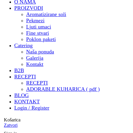
O NAMA
@oris_house_of_architecture
PROIZVODI
🎁 Privatni i poslovni poklon
Aromatizirane soli
paketi za razne tvrtke ali i
Pekmezi
privatne osobe
Ljuti umaci
🧑‍🍳 Besplatna kuharica by
Fine stvari
@mrvicesastola
Poklon paketi
🧾 Katalog za catering & još
Catering
Naša ponuda
puno , puno toga by draga
Galerija
@digitalna.pcelica - HVALA
Kontakt
@sara.pozar ❤️ ( trebalo je
B2B
izdržati sve moje zahtjeve i
RECEPTI
ideje 🤭)
RECEPTI
🏝️ Potvrdjeni status
ADORABLE KUHARICA ( pdf )
Airbnbsuperhost
BLOG
KONTAKT
@porat_apartments
Login / Register
🥂 Predstavljanje
@adorable.catering u
Košarica
@business_club_5 u suradnji s
Zatvori
@sommelieronhighheels