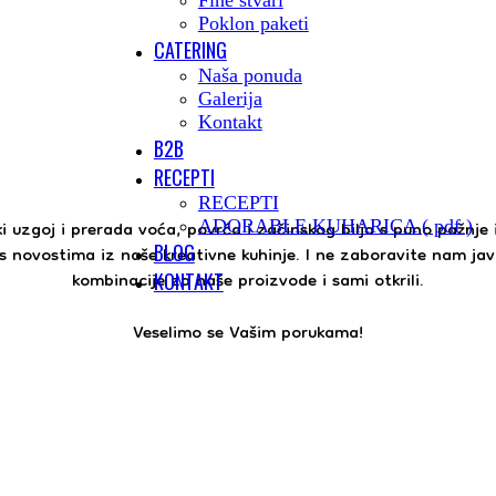
Fine stvari
Poklon paketi
CATERING
Naša ponuda
Galerija
Kontakt
B2B
RECEPTI
RECEPTI
 uzgoj i prerada voća, povrća i začinskog bilja s puno pažnje i
ADORABLE KUHARICA ( pdf )
BLOG
s novostima iz naše kreativne kuhinje. I ne zaboravite nam jav
kombinacije za naše proizvode i sami otkrili.
KONTAKT
Veselimo se Vašim porukama!