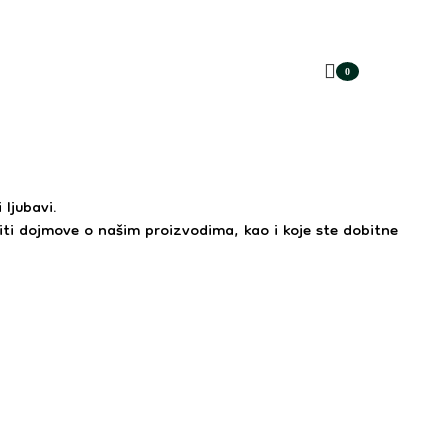
0
items
 ljubavi.
iti dojmove o našim proizvodima, kao i koje ste dobitne