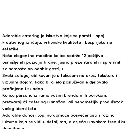
Adorable catering je iskustvo koje se pamti – spoj
kreativnog izričaja, vrhunske kvalitete i besprijekorne
estetike.
Naša elegantna mobilna kolica sadrže 12 pažljivo
osmišljenih pozicija hrane, jasno prezentiranih i spremnih
za samostalan odabir gostiju.
Svaki zalogaj oblikovan je s fokusom na okus, teksturu i
vizualni dojam, kako bi cijelo posluživanje djelovalo
profinjeno i skladno.
Kolica personaliziramo vašim brendom ili porukom,
pretvarajući catering u snažan, ali nenametljiv produžetak
vašeg identiteta.
Adorable donosi toplinu domaće posvećenosti i razinu
luksuza koja se vidi u detaljima, a osjeća u svakom trenutku
događanja.